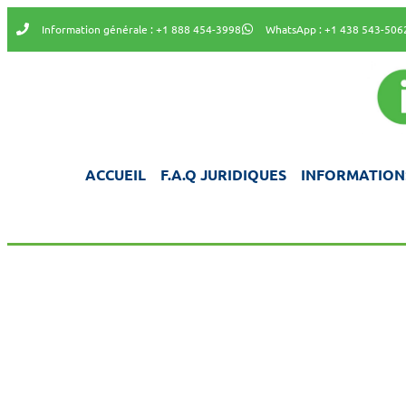
Information générale : +1 888 454-3998
WhatsApp : +1 438 543-506
ACCUEIL
F.A.Q JURIDIQUES
INFORMATION
INFOR