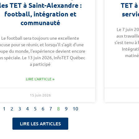
les TET à Saint-Alexandre :
TET à
football, intégration et
servi
communauté
Le 7 juin 2
aux travail
Le football sera toujours une excellente
s’est tenu à
xcuse pour se réunir, et lorsqu’il s’agit d’une
Intégra
upe du monde, l’expérience devient encore
matiné
us spéciale. Le 13 juin 2026, InfoTET Québec
a participé
LIRE L'ARTICLE »
15 juin 2026
1
2
3
4
5
6
7
8
9
10
LIRE LES ARTICLES