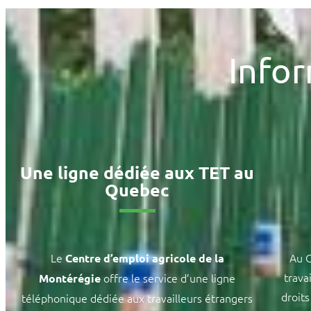
Info
Une ligne dédiée aux TET au
Quebec
Le
Au C
Centre d’emploi agricole de la
trava
offre le service d’une ligne
Montérégie
droit
téléphonique dédiée aux travailleurs étrangers