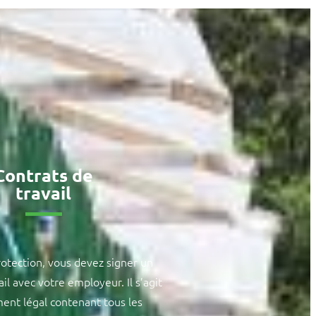
Contrats de
travail
rotection, vous devez signer un
ail avec votre employeur. Il s’agit
ent légal contenant tous les