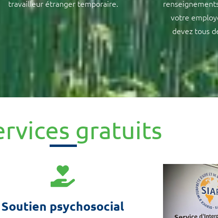
travailleur étranger temporaire.
renseignements 
votre employ
devez tous d
ervices gratuits
Soutien psychosocial