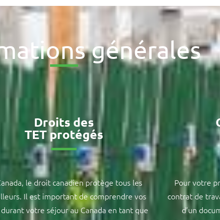
rmations générales
Droits des
TET protégés
anada, le droit canadien protège tous les
Pour votre p
illeurs. Il est important de comprendre vos
contrat de trav
s durant votre séjour au Canada en tant que
d’un docum