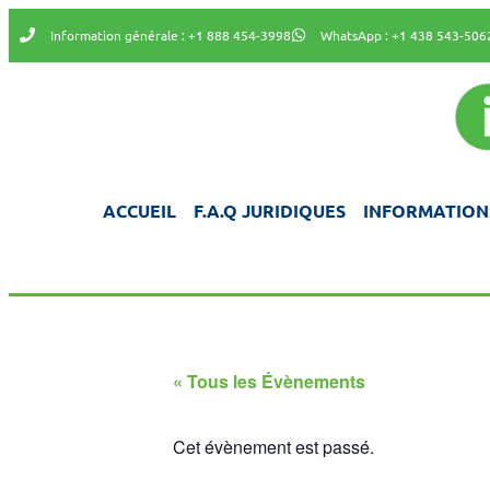
Information générale : +1 888 454-3998
WhatsApp : +1 438 543-506
ACCUEIL
F.A.Q JURIDIQUES
INFORMATION
« Tous les Évènements
Cet évènement est passé.