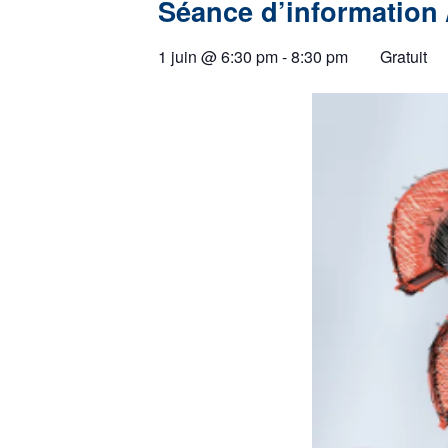
Séance d’information 
1 juin
@
6:30 pm
-
8:30 pm
Gratuit