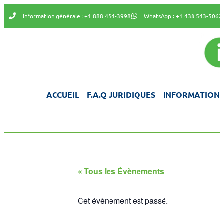
Information générale : +1 888 454-3998
WhatsApp : +1 438 543-506
ACCUEIL
F.A.Q JURIDIQUES
INFORMATION
« Tous les Évènements
Cet évènement est passé.