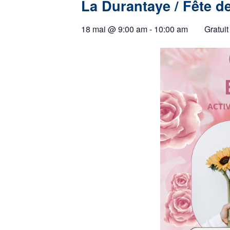
La Durantaye / Fête 
18 mai
@
9:00 am
-
10:00 am
Gratuit