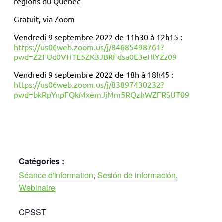
régions du Québec
Gratuit, via Zoom
Vendredi 9 septembre 2022 de 11h30 à 12h15 :
https://us06web.zoom.us/j/84685498761?
pwd=Z2FUd0VHTE5ZK3JBRFdsa0E3eHlYZz09
Vendredi 9 septembre 2022 de 18h à 18h45 :
https://us06web.zoom.us/j/83897430232?
pwd=bkRpYnpFQkMxemJjMm5RQzhWZFRSUT09
Catégories :
Séance d'information
,
Sesión de información
,
Webinaire
CPSST