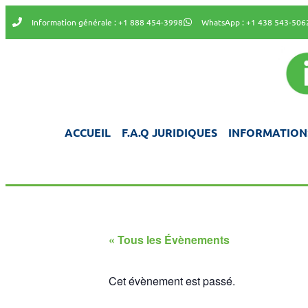
Information générale : +1 888 454-3998
WhatsApp : +1 438 543-506
ACCUEIL
F.A.Q JURIDIQUES
INFORMATION
« Tous les Évènements
Cet évènement est passé.