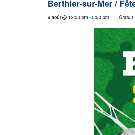
Berthier-sur-Mer / Fêt
9 août
@
12:00 pm
-
5:00 pm
Gratuit