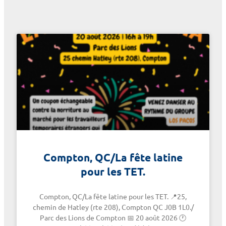
Compton, QC/La fête latine
pour les TET.
Compton, QC/La fête latine pour les TET. 📍25,
chemin de Hatley (rte 208), Compton QC J0B 1L0./
Parc des Lions de Compton 📅 20 août 2026 🕐