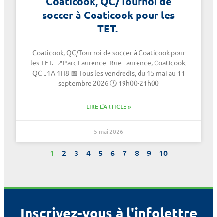
Coaticook, QC/Tournoi de
soccer à Coaticook pour les
TET.
Coaticook, QC/Tournoi de soccer à Coaticook pour
les TET. 📍Parc Laurence- Rue Laurence, Coaticook,
QC J1A 1H8 📅 Tous les vendredis, du 15 mai au 11
septembre 2026 🕐 19h00-21h00
LIRE L'ARTICLE »
5 mai 2026
1
2
3
4
5
6
7
8
9
10
Inscrivez-vous à l'infolettre