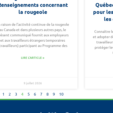
Renseignements concernant
Québec
la rougeole
pour le
les
 raison de l’activité continue de la rougeole
au Canada et dans plusieurs autres pays, le
Connaître le
résent communiqué fournit aux employeurs
et adopter d
et aux travailleurs étrangers temporaires
travailleu
travailleurs) participant au Programme des
protéger le
LIRE L'ARTICLE »
9 juillet 2026
1
2
3
4
5
6
7
8
9
10