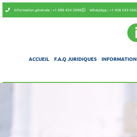
Information générale : +1 888 454-3998
WhatsApp : +1 438 543-506
ACCUEIL
F.A.Q JURIDIQUES
INFORMATION