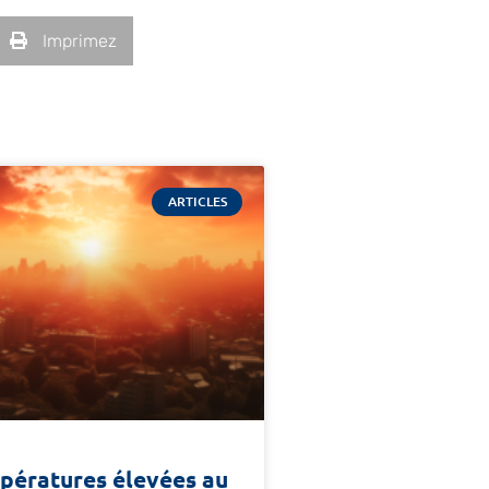
Imprimez
ARTICLES
pératures élevées au