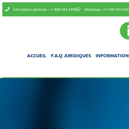
Information générale : +1 888 454-3998
WhatsApp : +1 438 543-506
ACCUEIL
F.A.Q JURIDIQUES
INFORMATION