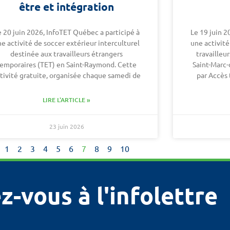
être et intégration
e 20 juin 2026, InfoTET Québec a participé à
Le 19 juin 2
e activité de soccer extérieur interculturel
une activité
destinée aux travailleurs étrangers
travailleu
temporaires (TET) en Saint-Raymond. Cette
Saint-Marc-
tivité gratuite, organisée chaque samedi de
par Accès 
LIRE L'ARTICLE »
23 juin 2026
1
2
3
4
5
6
7
8
9
10
z-vous à l'infolettre