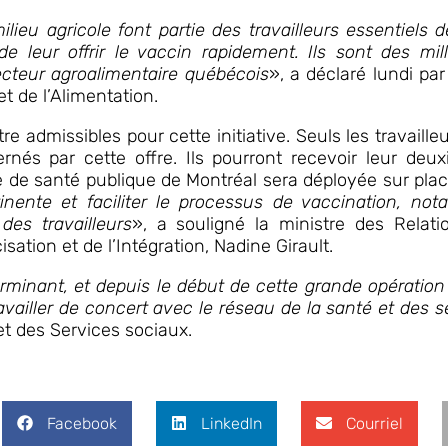
ieu agricole font partie des travailleurs essentiels 
de leur offrir le vaccin rapidement. Ils sont des mill
ecteur agroalimentaire québécois
», a déclaré lundi p
t de l’Alimentation.
re admissibles pour cette initiative. Seuls les travaill
ernés par cette offre. Ils pourront recevoir leur de
ale de santé publique de Montréal sera déployée sur pl
rtinente et faciliter le processus de vaccination, 
 des travailleurs
», a souligné la ministre des Relati
sation et de l’Intégration, Nadine Girault.
terminant, et depuis le début de cette grande opératio
travailler de concert avec le réseau de la santé et des 
 et des Services sociaux.
Facebook
LinkedIn
Courriel