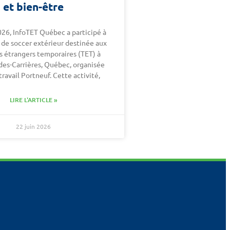
et bien-être
026, InfoTET Québec a participé à
 de soccer extérieur destinée aux
rs étrangers temporaires (TET) à
des-Carrières, Québec, organisée
travail Portneuf. Cette activité,
LIRE L'ARTICLE »
22 juin 2026