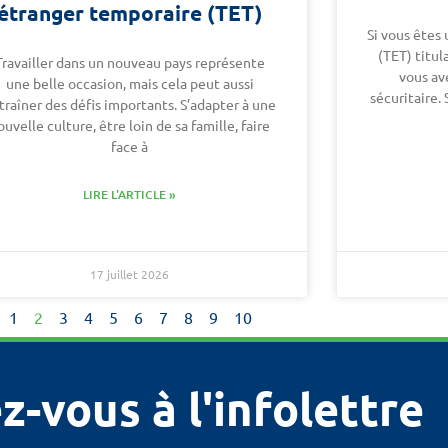
étranger temporaire (TET)
Si vous êtes 
(TET) titul
Travailler dans un nouveau pays représente
vous ave
une belle occasion, mais cela peut aussi
sécuritaire.
traîner des défis importants. S’adapter à une
ouvelle culture, être loin de sa famille, faire
face à
LIRE L'ARTICLE »
17 juillet 2026
1
2
3
4
5
6
7
8
9
10
z-vous à l'infolettre