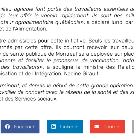
ieu agricole font partie des travailleurs essentiels 
de leur offrir le vaccin rapidement. Ils sont des mill
ecteur agroalimentaire québécois
», a déclaré lundi p
t de l’Alimentation.
re admissibles pour cette initiative. Seuls les travaill
ernés par cette offre. Ils pourront recevoir leur de
ale de santé publique de Montréal sera déployée sur pl
rtinente et faciliter le processus de vaccination, 
 des travailleurs
», a souligné la ministre des Relati
sation et de l’Intégration, Nadine Girault.
terminant, et depuis le début de cette grande opératio
travailler de concert avec le réseau de la santé et des 
 et des Services sociaux.
Facebook
LinkedIn
Courriel