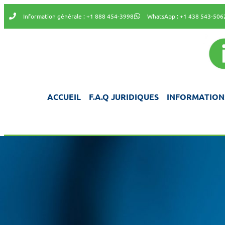
Information générale : +1 888 454-3998
WhatsApp : +1 438 543-506
ACCUEIL
F.A.Q JURIDIQUES
INFORMATION