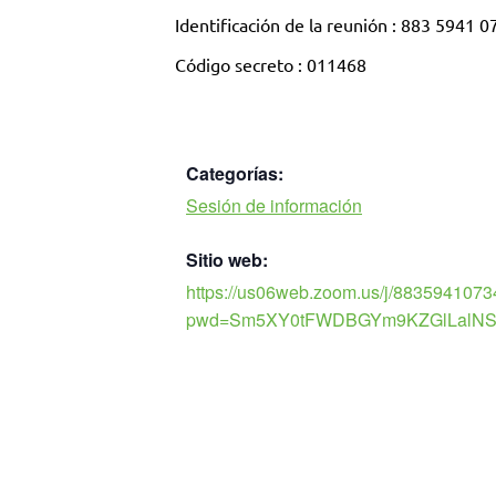
Identificación de la reunión : 883 5941 0
Código secreto : 011468
Categorías:
Sesión de información
Sitio web:
https://us06web.zoom.us/j/8835941073
pwd=Sm5XY0tFWDBGYm9KZGlLalNS