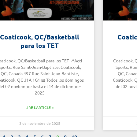
Coaticook, QC/Basketball
Coati
para los TET
aticook, QC/Basketball para los TET 📍Acti-
Coaticook, Q
Sports, Rue Saint-Jean-Baptiste, Coaticook,
Sports, Rue
QC, Canada 497 Rue Saint-Jean-Baptiste,
QC, Canad
aticook, QC J1A 1G1 📅 Todos los domingos
Coaticook, 
del 02 noviembre hasta el 14 de diciembre-
del 02 nov
2025
LIRE L'ARTICLE »
3 de noviembre de 2025
1
2
3
4
5
6
7
8
9
10