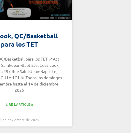
cook, QC/Basketball
para los TET
C/Basketball para los TET 📍Acti-
 Saint-Jean-Baptiste, Coaticook,
a 497 Rue Saint-Jean-Baptiste,
QC J1A 1G1 📅 Todos los domingos
iembre hasta el 14 de diciembre-
2025
LIRE L'ARTICLE »
3 de noviembre de 2025