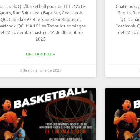
aticook, QC/Basketball para los TET 📍Acti-
Coaticook, Q
Sports, Rue Saint-Jean-Baptiste, Coaticook,
Sports, Rue
QC, Canada 497 Rue Saint-Jean-Baptiste,
QC, Canad
aticook, QC J1A 1G1 📅 Todos los domingos
Coaticook, 
del 02 noviembre hasta el 14 de diciembre-
del 02 nov
2025
LIRE L'ARTICLE »
3 de noviembre de 2025