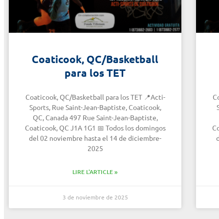
Coaticook, QC/Basketball
para los TET
Coaticook, QC/Basketball para los TET 📍Acti-
Co
Sports, Rue Saint-Jean-Baptiste, Coaticook,
QC, Canada 497 Rue Saint-Jean-Baptiste,
Coaticook, QC J1A 1G1 📅 Todos los domingos
Co
del 02 noviembre hasta el 14 de diciembre-
2025
LIRE L'ARTICLE »
3 de noviembre de 2025