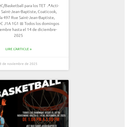
C/Basketball para los TET 📍Acti-
 Saint-Jean-Baptiste, Coaticook,
a 497 Rue Saint-Jean-Baptiste,
QC J1A 1G1 📅 Todos los domingos
iembre hasta el 14 de diciembre-
2025
LIRE L'ARTICLE »
3 de noviembre de 2025