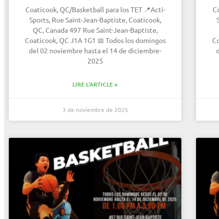
Coaticook, QC/Basketball para los TET 📍Acti-
Co
Sports, Rue Saint-Jean-Baptiste, Coaticook,
QC, Canada 497 Rue Saint-Jean-Baptiste,
Coaticook, QC J1A 1G1 📅 Todos los domingos
Co
del 02 noviembre hasta el 14 de diciembre-
2025
LIRE L'ARTICLE »
3 de noviembre de 2025