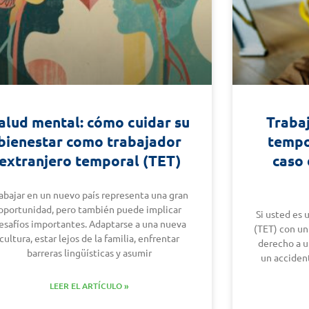
alud mental: cómo cuidar su
Traba
bienestar como trabajador
tempo
extranjero temporal (TET)
caso 
abajar en un nuevo país representa una gran
oportunidad, pero también puede implicar
Si usted es 
esafíos importantes. Adaptarse a una nueva
(TET) con un
cultura, estar lejos de la familia, enfrentar
derecho a u
barreras lingüísticas y asumir
un accident
LEER EL ARTÍCULO »