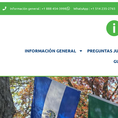
Información general : +1 888 454-3998
WhatsApp : +1 514 235-2765
INFORMACIÓN GENERAL
PREGUNTAS JU
G