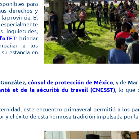
isponibles para
sus derechos y
la provincia. El
specialmente
s inquietudes,
nfoTET
: brindar
ompañar a los
 su estancia en
 González,
cónsul de protección de México
Mar
, y de
nté et de la sécurité du travail (CNESST)
, lo que 
ternidad, este encuentro primaveral permitió a los pa
or y el éxito de esta hermosa tradición impulsada por l