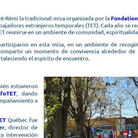
Fondatio
t-Rémi la tradicional misa organizada por la
rabajadores extranjeros temporales (TET). Cada año se r
T reunirse en un ambiente de comunidad, espiritualidad
articiparon en esta misa, en un ambiente de recogimi
on compartir un momento de convivencia alrededor de 
ortaleciendo el espíritu de encuentro.
ién estuvieron
nfoTET
, dando
compañamiento a
ET
Québec fue
er
, director de
ta intervención