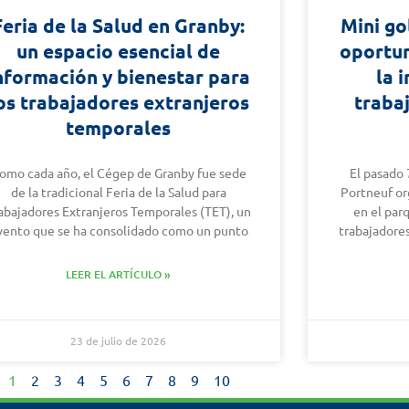
Feria de la Salud en Granby:
Mini go
un espacio esencial de
oportun
nformación y bienestar para
la 
os trabajadores extranjeros
traba
temporales
omo cada año, el Cégep de Granby fue sede
El pasado 
de la tradicional Feria de la Salud para
Portneuf or
abajadores Extranjeros Temporales (TET), un
en el par
vento que se ha consolidado como un punto
trabajadore
LEER EL ARTÍCULO »
23 de julio de 2026
1
2
3
4
5
6
7
8
9
10