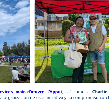
rvices main-d’œuvre l’Appui
Charlie
, así como a
 la organización de esta iniciativa y su compromiso con 