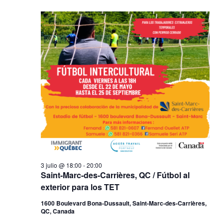
búsqued
fecha.
de
y
Even
vistas
de
Eventos
3 julio @ 18:00
-
20:00
Saint-Marc-des-Carrières, QC / Fútbol al
exterior para los TET
1600 Boulevard Bona-Dussault, Saint-Marc-des-Carrières,
QC, Canada