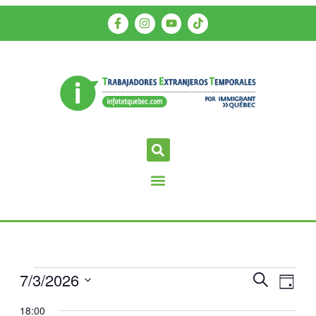
7/3/2026
Navegac
Nave
Buscar
Día
de
de
Selecciona
18:00
vista
la