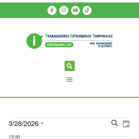
3/28/2026
Navegac
Nave
Buscar
Día
de
de
Selecciona
13:00
vista
la