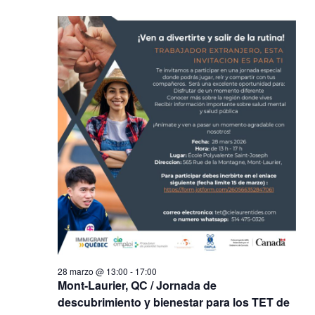
búsqued
fecha.
de
y
Even
vistas
de
Eventos
28 marzo @ 13:00
-
17:00
Mont-Laurier, QC / Jornada de
descubrimiento y bienestar para los TET de