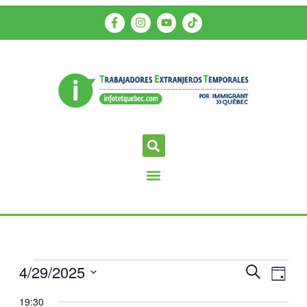
4/29/2025
Navegac
Nave
Buscar
Día
de
de
Selecciona
19:30
vista
la