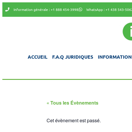
Information générale : +1 888 454-3998
WhatsApp : +1 438 543-506
ACCUEIL
F.A.Q JURIDIQUES
INFORMATION
« Tous les Évènements
Cet évènement est passé.