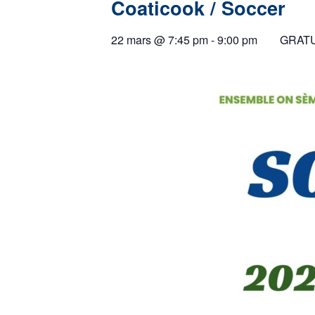
Coaticook / Soccer
22 mars
@
7:45 pm
-
9:00 pm
GRATU